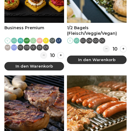
Business Premium
1/2 Bagels
(Fleisch/Veggie/Vegan)
V
PS
HP
LC
MF
EF
GF
LF
V
CG
CN
CD
CX
VG
VG
Quantity for 1
NF
OZ
CG
CD
CE
CS
CX
Quantity for Business Premium
In den Warenkorb
In den Warenkorb