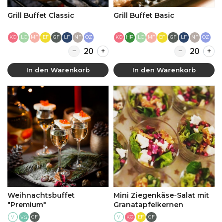
Grill Buffet Classic
Grill Buffet Basic
KO
LC
MF
EF
GF
LF
NF
OZ
KO
HP
LC
MF
EF
GF
LF
NF
OZ
Quantity for Grill Buffet Classic
Quantity for Gr
In den Warenkorb
In den Warenkorb
Weihnachtsbuffet
Mini Ziegenkäse-Salat mit
"Premium"
Granatapfelkernen
V
GF
V
KO
EF
GF
VG