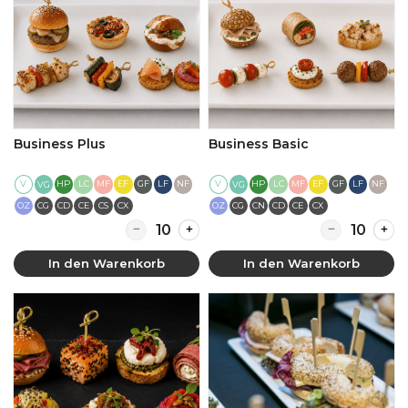
Business Plus
Business Basic
V
HP
LC
MF
EF
GF
LF
NF
V
HP
LC
MF
EF
GF
LF
NF
VG
VG
OZ
CG
CD
CE
CS
CX
OZ
CG
CN
CD
CE
CX
Quantity for Business Plus
Quantity for 
In den Warenkorb
In den Warenkorb