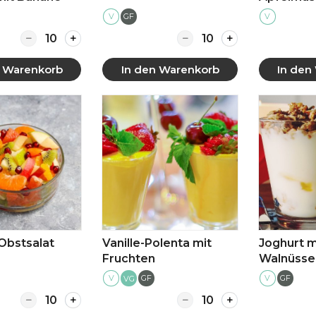
V
GF
V
Quantity for Avocado-Schoko-Mousse mit Banane
Quantity for Mango-Qu
n Warenkorb
In den Warenkorb
In den
 anzeigen
Mehr anzeigen
Mehr
 Obstsalat
Vanille-Polenta mit
Joghurt m
Fruchten
Walnüsse
V
GF
V
GF
VG
Quantity for Frischer Obstsalat
Quantity for Vanille-Po