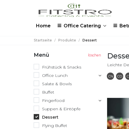
Home
Office Catering
Bet
Startseite
/
Produkte
/
Dessert
Desse
Menü
Leichte De
Frühstück & Snacks
Office Lunch
Conta
C
CN
CD
C
Salate & Bowls
Buffet
Fingerfood
Suppen & Eintöpfe
Dessert
Flying Buffet