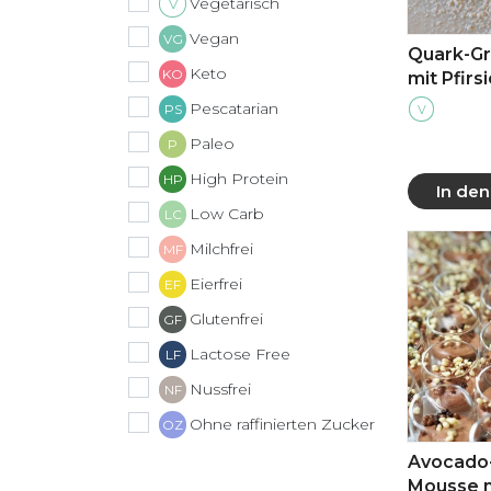
Vegetarisch
V
Vegan
VG
Quark-Gr
Keto
KO
mit Pfirs
Pescatarian
PS
V
Paleo
P
High Protein
HP
In de
Low Carb
LC
Mehr
Milchfrei
MF
Eierfrei
EF
Glutenfrei
GF
Lactose Free
LF
Nussfrei
NF
Ohne raffinierten Zucker
OZ
Avocado
Mousse 