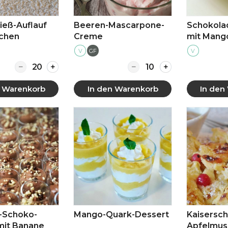
ieß-Auflauf
Beeren-Mascarpone-
Schokola
ichen
Creme
mit Mang
V
GF
V
Quantity for Quark-Grieß-Auflauf mit Pfirsichen
Quantity for Beeren-M
n Warenkorb
In den Warenkorb
In den
 anzeigen
Mehr anzeigen
Mehr
-Schoko-
Mango-Quark-Dessert
Kaisersch
mit Banane
Apfelmus