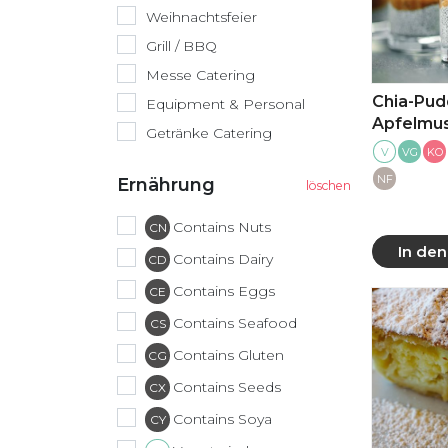
Weihnachtsfeier
Grill / BBQ
Messe Catering
Chia-Pud
Equipment & Personal
Apfelmu
Getränke Catering
V
KO
VG
NF
Ernährung
Contains Nuts
CN
In de
Contains Dairy
CD
Mehr
Contains Eggs
CE
Contains Seafood
CS
Contains Gluten
CG
Contains Seeds
CX
Contains Soya
CY