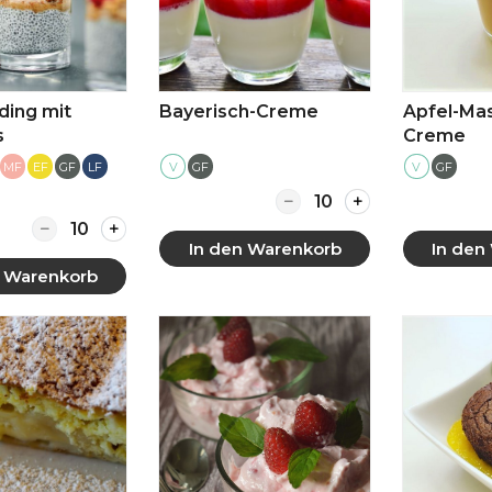
ding mit
Bayerisch-Creme
Apfel-Ma
s
Creme
MF
EF
GF
LF
V
GF
V
GF
Quantity for Bayerisch
Quantity for Chia-Pudding mit Apfelmus
In den Warenkorb
In den
n Warenkorb
 anzeigen
Mehr anzeigen
Mehr