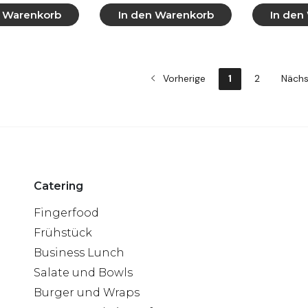
n Warenkorb
In den Warenkorb
In den
 anzeigen
Mehr anzeigen
Mehr
Vorherige
1
2
Näch
Catering
Fingerfood
Frühstück
Business Lunch
Salate und Bowls
Burger und Wraps