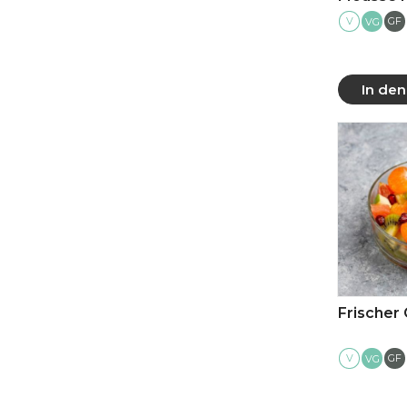
V
GF
VG
In de
Mehr
Frischer
V
GF
VG