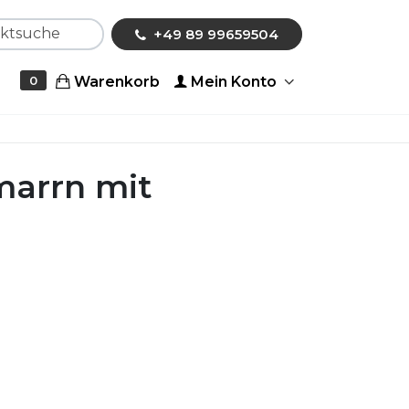
che
+49 89 99659504
Warenkorb
Mein Konto
0
marrn mit