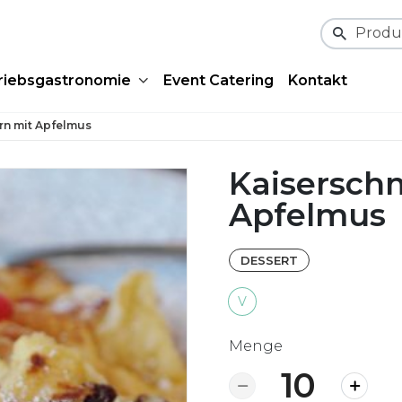
Produktsu
riebsgastronomie
Event Catering
Kontakt
rn mit Apfelmus
Kaisersch
Apfelmus
DESSERT
V
Menge