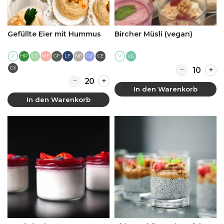
Gefüllte Eier mit Hummus
Bircher Müsli (vegan)
V
HP
LC
MF
GF
LF
NF
OZ
CE
V
VG
Quantity for B
CX
Quantity for Gefüllte Eier mit Hummus
In den Warenkorb
In den Warenkorb