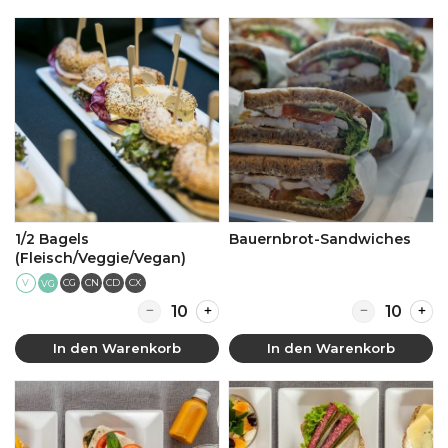
1/2 Bagels
Bauernbrot-Sandwiches
(Fleisch/Veggie/Vegan)
V
CG
CN
CD
CX
VG
Quantity for 1/2 Bagels (Fleisch/Veggie/Vegan
Quantity for
In den Warenkorb
In den Warenkorb