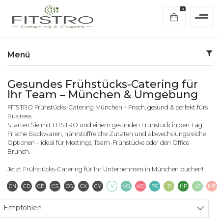
0
Menü
Gesundes Frühstücks-Catering für
Ihr Team – München & Umgebung
FITSTRO Frühstücks-Catering München – Frisch, gesund & perfekt fürs
Business
Starten Sie mit FITSTRO und einem gesunden Frühstück in den Tag:
Frische Backwaren, nährstoffreiche Zutaten und abwechslungsreiche
Optionen – ideal für Meetings, Team-Frühstücke oder den Office-
Brunch.
Jetzt Frühstücks-Catering für Ihr Unternehmen in München buchen!
Contains Nuts
Contains Dairy
Contains Eggs
Contains Seafood
Contains Gluten
Contains Seeds
Contains Soya
Vegetarisch
Vegan
Keto
Pescatarian
Paleo
High Pro
Low
CN
CD
CE
CS
CG
CX
CY
V
VG
KO
PS
P
HP
LC
MF
Sort products
Empfohlen