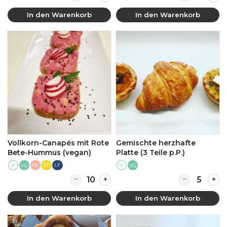
In den Warenkorb
In den Warenkorb
Vollkorn-Canapés mit Rote
Gemischte herzhafte
Bete-Hummus (vegan)
Platte (3 Teile p.P.)
V
MF
EF
LF
V
VG
VG
Quantity for Vollkorn-Canapés mit Rote Be
Quantity for G
In den Warenkorb
In den Warenkorb