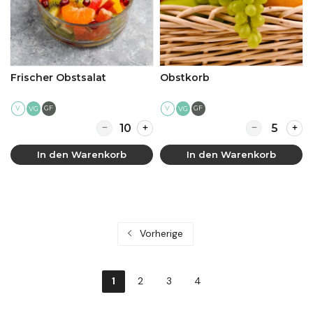
Frischer Obstsalat
Obstkorb
V
GF
V
GF
VG
VG
Quantity for Frischer Obstsalat
Quantity for 
In den Warenkorb
In den Warenkorb
Vorherige
1
2
3
4