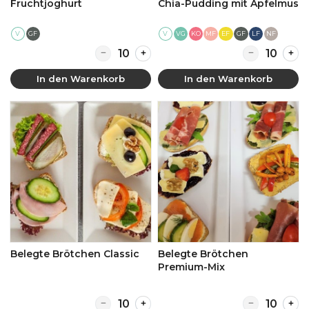
Fruchtjoghurt
Chia-Pudding mit Apfelmus
V
GF
V
KO
MF
EF
GF
LF
NF
VG
Quantity for Fruchtjoghurt
Quantity for 
In den Warenkorb
In den Warenkorb
Belegte Brötchen Classic
Belegte Brötchen
Premium-Mix
Quantity for Belegte Brötchen Classic
Quantity for