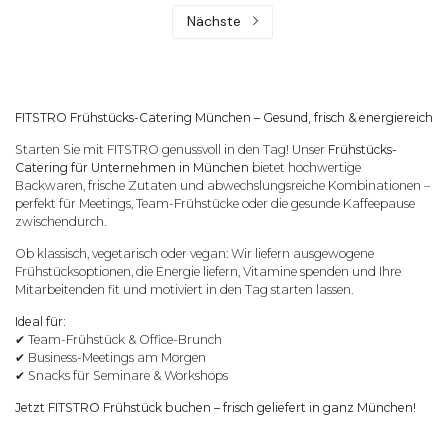
Nächste
FITSTRO Frühstücks-Catering München – Gesund, frisch & energiereich
Starten Sie mit FITSTRO genussvoll in den Tag! Unser
Frühstücks-
Catering für Unternehmen in München
bietet hochwertige
Backwaren, frische Zutaten und abwechslungsreiche Kombinationen –
perfekt für Meetings, Team-Frühstücke oder die gesunde Kaffeepause
zwischendurch.
Ob klassisch, vegetarisch oder vegan: Wir liefern ausgewogene
Frühstücksoptionen, die Energie liefern, Vitamine spenden und Ihre
Mitarbeitenden fit und motiviert in den Tag starten lassen.
Ideal für:
Team-Fr
ü
hst
ü
ck & Office-Brunch
✔
Business-Meetings am Morgen
✔
Snacks f
ü
r Seminare & Workshops
✔
Jetzt FITSTRO Frühstück buchen – frisch geliefert in ganz München!