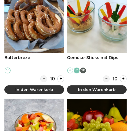
Butterbreze
Gemüse-Sticks mit Dips
V
V
GF
VG
Quantity for Butterbreze
Quantity for 
In den Warenkorb
In den Warenkorb