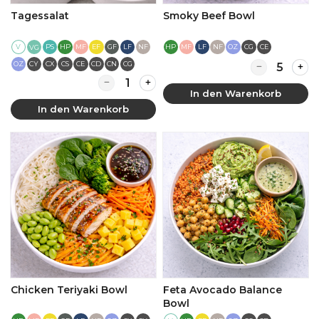
Tagessalat
Smoky Beef Bowl
V
PS
HP
MF
EF
GF
LF
NF
HP
MF
LF
NF
OZ
CG
CE
VG
Quantity for
OZ
CY
CX
CS
CE
CD
CN
CG
Quantity for Tagessalat
In den Warenkorb
In den Warenkorb
Chicken Teriyaki Bowl
Feta Avocado Balance
Bowl