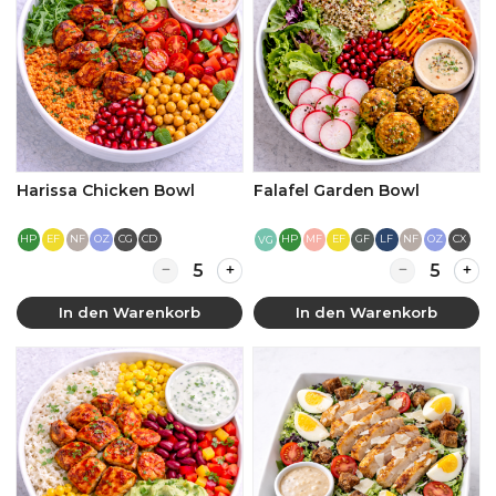
Harissa Chicken Bowl
Falafel Garden Bowl
HP
EF
NF
OZ
CG
CD
HP
MF
EF
GF
LF
NF
OZ
CX
VG
Quantity for Harissa Chicken Bowl
Quantity for 
In den Warenkorb
In den Warenkorb