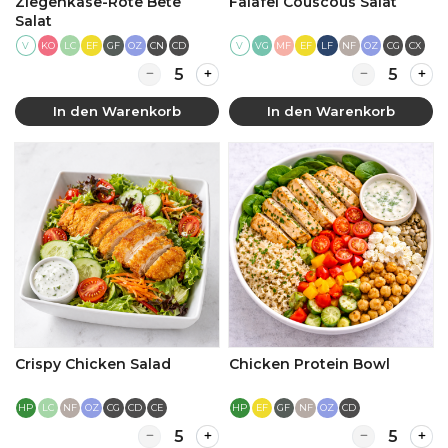
Ziegenkäse-Rote Bete
Falafel Couscous Salat
Salat
V
KO
LC
EF
GF
OZ
CN
CD
V
MF
EF
LF
NF
OZ
CG
CX
VG
Quantity for Ziegenkäse-Rote Bete Salat
Quantity for F
In den Warenkorb
In den Warenkorb
Crispy Chicken Salad
Chicken Protein Bowl
HP
LC
NF
OZ
CG
CD
CE
HP
EF
GF
NF
OZ
CD
Quantity for Crispy Chicken Salad
Quantity for 