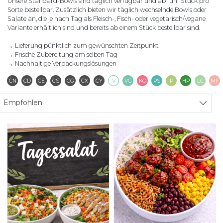
Unsere Standard-Bowls sind täglich verfügbar und ab fünf Stück pro
Sorte bestellbar. Zusätzlich bieten wir täglich wechselnde Bowls oder
Salate an, die je nach Tag als Fleisch-, Fisch- oder vegetarisch/vegane
Variante erhältlich sind und bereits ab einem Stück bestellbar sind.
→ Lieferung pünktlich zum gewünschten Zeitpunkt
→ Frische Zubereitung am selben Tag
→ Nachhaltige Verpackungslösungen
Contains Nuts
Contains Dairy
Contains Eggs
Contains Seafood
Contains Gluten
Contains Seeds
Contains Soya
Vegetarisch
Vegan
Keto
Pescatarian
Paleo
High Pro
Low
CN
CD
CE
CS
CG
CX
CY
V
VG
KO
PS
P
HP
LC
MF
Sort products
Empfohlen