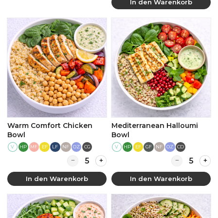
In den Warenkorb
Warm Comfort Chicken
Mediterranean Halloumi
Bowl
Bowl
V
HP
MF
EF
LF
NF
OZ
CG
V
HP
EF
GF
NF
OZ
CD
Quantity for Warm Comfort Chicken Bowl
Quantity for 
In den Warenkorb
In den Warenkorb