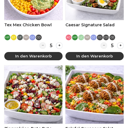
Tex Mex Chicken Bowl
Caesar Signature Salad
HP
EF
GF
NF
OZ
CD
KO
HP
LC
NF
OZ
CG
CD
CE
Quantity for Tex Mex Chicken Bowl
Quantity for 
In den Warenkorb
In den Warenkorb