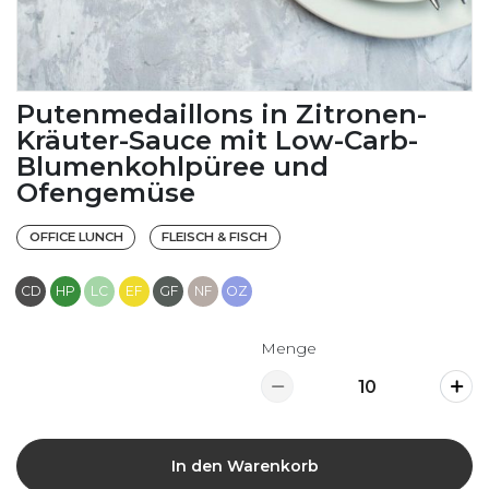
Putenmedaillons in Zitronen-
Kräuter-Sauce mit Low-Carb-
Blumenkohlpüree und
Ofengemüse
OFFICE LUNCH
FLEISCH & FISCH
CD
HP
LC
EF
GF
NF
OZ
Menge
In den Warenkorb