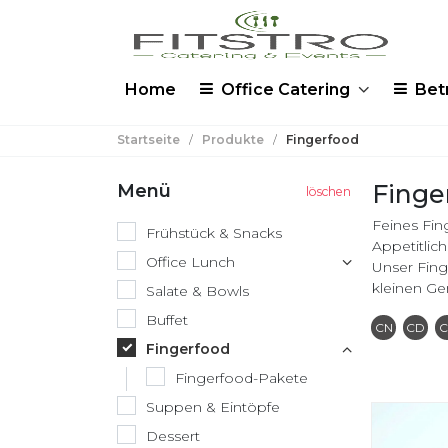
Home
Office Catering
Bet
Startseite
/
Produkte
/
Fingerfood
Finge
Menü
Feines Fin
Frühstück & Snacks
Appetitlic
Office Lunch
Unser Fing
kleinen Gen
Salate & Bowls
Buffet
Conta
C
CN
CD
C
Fingerfood
Fingerfood-Pakete
Suppen & Eintöpfe
Dessert