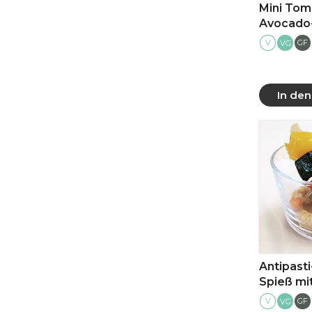
Mini Tom
Avocado-
V
GF
VG
In de
Mehr
Antipasti
Spieß mi
V
GF
VG