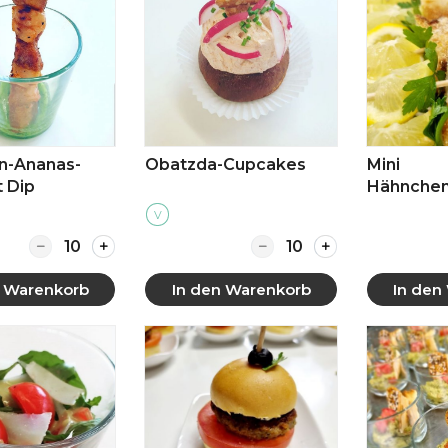
n-Ananas-
Obatzda-Cupcakes
Mini
t Dip
Hähnchens
Zitrone
V
Quantity for Hähnchen-Ananas-Spieß mit Dip
Quantity for Obatzda-
n Warenkorb
In den Warenkorb
In den
 anzeigen
Mehr anzeigen
Mehr