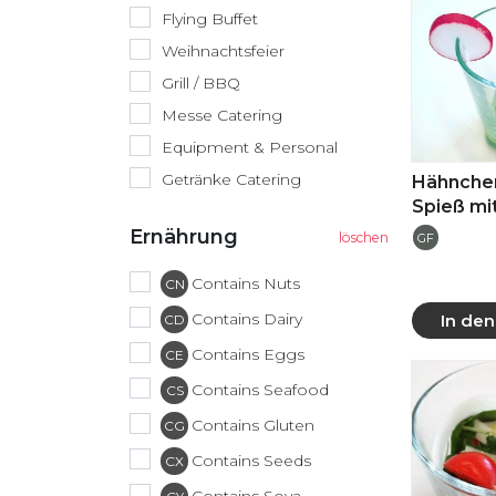
Flying Buffet
Weihnachtsfeier
Grill / BBQ
Messe Catering
Equipment & Personal
Getränke Catering
Hähnche
Spieß mi
Ernährung
GF
Contains Nuts
CN
Contains Dairy
In de
CD
Contains Eggs
CE
Mehr
Contains Seafood
CS
Contains Gluten
CG
Contains Seeds
CX