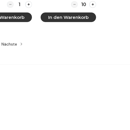
-Buffet „Winter Bites“
Quantity for Antipasti-Platte
Quantity for Käse-Frucht
 Warenkorb
In den Warenkorb
 anzeigen
Mehr anzeigen
Nächste