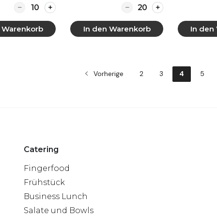
Quantity for Antipasti-Grillgemüse-Spieß mit Dip
Quantity for Fingerfood
n Warenkorb
In den Warenkorb
In den
 anzeigen
Mehr anzeigen
Mehr
Vorherige
2
3
4
5
Catering
Fingerfood
Frühstück
Business Lunch
Salate und Bowls