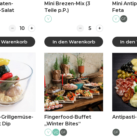
aten-
Mini Brezen-Mix (3
Mini Antip
Salat
Teile p.P.)
Feta
V
V
GF
Quantity for Mini Tomaten-Avocado-Salat
Quantity for Mini Brezen-
n Warenkorb
In den Warenkorb
In den
 anzeigen
Mehr anzeigen
Mehr
-Grillgemüse-
Fingerfood-Buffet
Antipasti-
t Dip
„Winter Bites“
V
GF
GF
VG