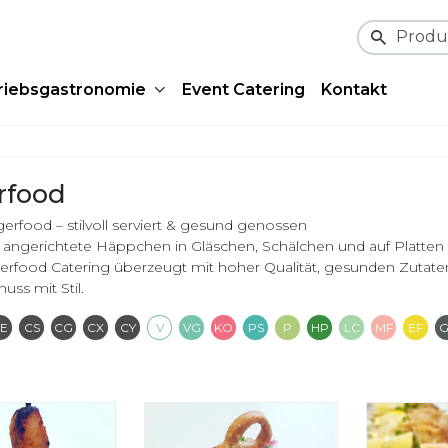
Produktsu
riebsgastronomie
Event Catering
Kontakt
rfood
gerfood – stilvoll serviert & gesund genossen
h angerichtete Häppchen in Gläschen, Schälchen und auf Platten 
erfood Catering überzeugt mit hoher Qualität, gesunden Zutaten
uss mit Stil.
ins Nuts
ontains Dairy
Contains Eggs
Contains Seafood
Contains Gluten
Contains Seeds
Contains Soya
Vegetarisch
Vegan
Keto
Pescatarian
Paleo
High Protein
Low Carb
Milch
Ei
E
CS
CG
CX
CY
V
VG
KO
PS
P
HP
LC
MF
EF
G