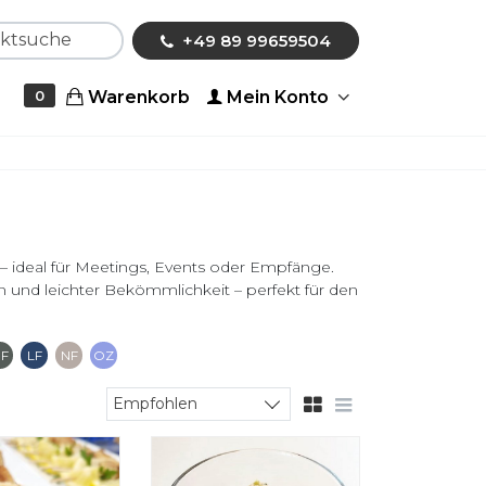
che
+49 89 99659504
Warenkorb
Mein Konto
0
– ideal für Meetings, Events oder Empfänge.
 und leichter Bekömmlichkeit – perfekt für den
frei
erfrei
Glutenfrei
Lactose Free
Nussfrei
Ohne raffinierten Zucker
F
LF
NF
OZ
Empfohlen
Sort products